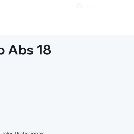
Login
o
b Abs 18
elos Profissionais