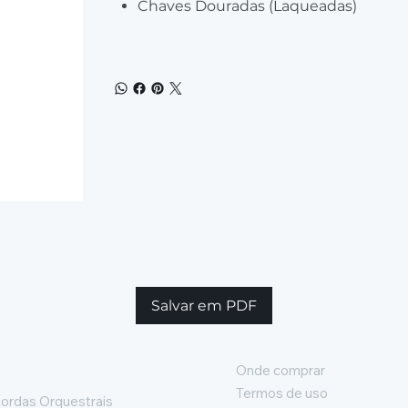
Chaves Douradas (Laqueadas)
Salvar em PDF
Onde comprar
Termos de uso
ordas Orquestrais