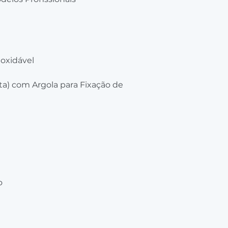
noxidável
ita) com Argola para Fixação de
o