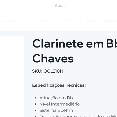
Buscar
rodutos
Onde comprar
Quem somos
Blog
Contat
Clarinete em B
Chaves
SKU
SKU:
QCL218N
QCL218N
Especificações Técnicas:
Afinação em Bb
Nível Intermediário
Sistema Boehm
Design Ergonômico Inspirado em Mod