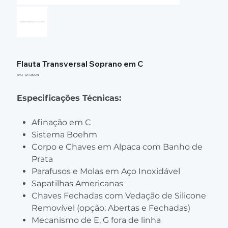
Flauta Transversal Soprano em C
SKU
SKU:
QFL900N
QFL900N
Especificações Técnicas:
Afinação em C
Sistema Boehm
Corpo e Chaves em Alpaca com Banho de
Prata
Parafusos e Molas em Aço Inoxidável
Sapatilhas Americanas
Chaves Fechadas com Vedação de Silicone
Removível (opção: Abertas e Fechadas)
Mecanismo de E, G fora de linha