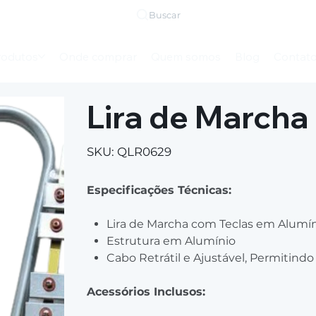
Buscar
rodutos
Onde comprar
Quem somos
Blog
Contat
Lira de Marcha
SKU
SKU:
QLR0629
QLR0629
Especificações Técnicas:
Lira de Marcha com Teclas em Alumí
Estrutura em Alumínio
Cabo Retrátil e Ajustável, Permitindo
Acessórios Inclusos: