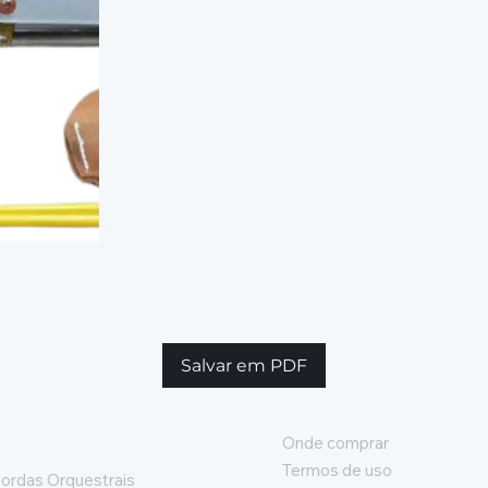
Salvar em PDF
Onde comprar
Termos de uso
ordas Orquestrais