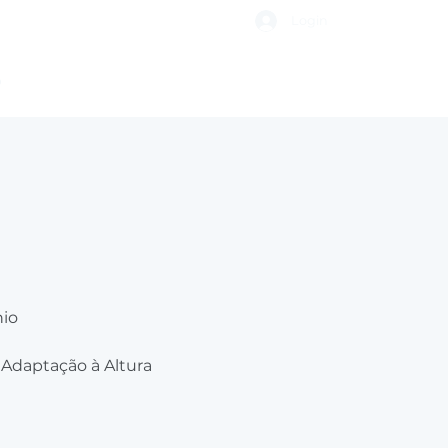
Login
o
nio
 Adaptação à Altura