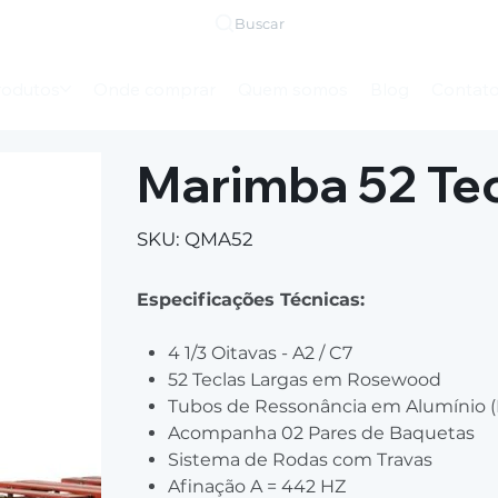
Buscar
rodutos
Onde comprar
Quem somos
Blog
Contat
Marimba 52 Te
SKU
SKU:
QMA52
QMA52
Especificações Técnicas:
4 1/3 Oitavas - A2 / C7
52 Teclas Largas em Rosewood
Tubos de Ressonância em Alumínio (P
Acompanha 02 Pares de Baquetas
Sistema de Rodas com Travas
Afinação A = 442 HZ