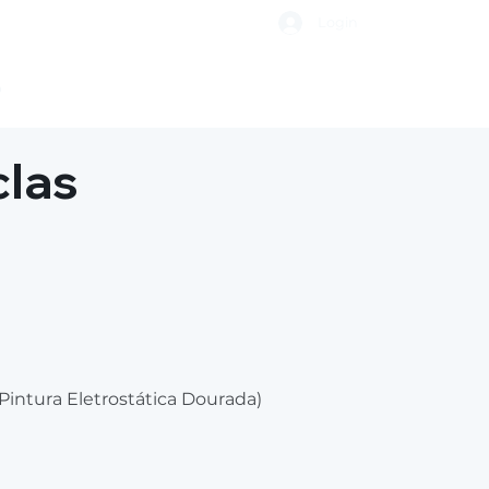
Login
o
clas
intura Eletrostática Dourada)