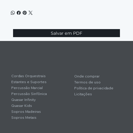
Salvar em PDF
Cordas Orquestrais
Onde comprar
Estantes e Suportes
Termos de uso
Percussão Marcial
Política de privacidade
Percussão Sinfônica
Licitações
Quasar Infinity
Quasar Kids
Sopros Madeiras
Sopros Metais