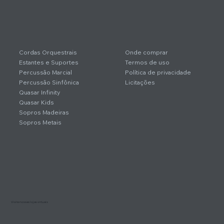
Cordas Orquestrais
Onde comprar
Estantes e Suportes
Termos de uso
Percussão Marcial
Política de privacidade
Percussão Sinfônica
Licitações
Quasar Infinity
Quasar Kids
Sopros Madeiras
Sopros Metais
Visite nossas lojas virtuais