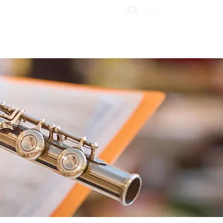
Login
o