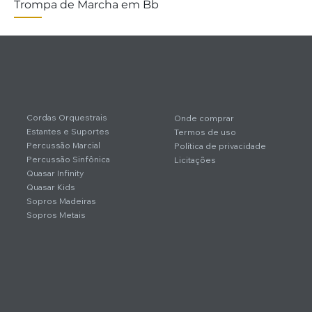
Trompa de Marcha em Bb
Cordas Orquestrais
Onde comprar
Estantes e Suportes
Termos de uso
Percussão Marcial
Política de privacidade
Percussão Sinfônica
Licitações
Quasar Infinity
Quasar Kids
Sopros Madeiras
Sopros Metais