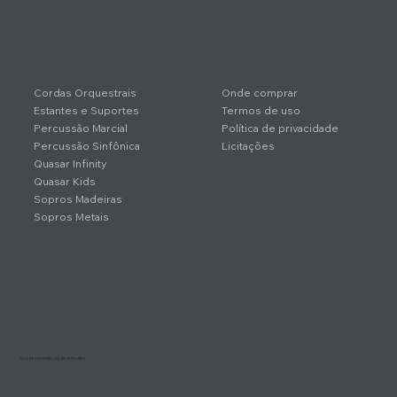
Cordas Orquestrais
Onde comprar
Estantes e Suportes
Termos de uso
Percussão Marcial
Política de privacidade
Percussão Sinfônica
Licitações
Quasar Infinity
Quasar Kids
Sopros Madeiras
Sopros Metais
Visite nossas lojas virtuais