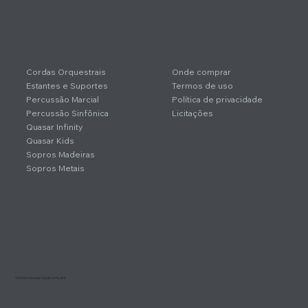
Cordas Orquestrais
Onde comprar
Estantes e Suportes
Termos de uso
Percussão Marcial
Política de privacidade
Percussão Sinfônica
Licitações
Quasar Infinity
Quasar Kids
Sopros Madeiras
Sopros Metais
Visite nossas lojas virtuais