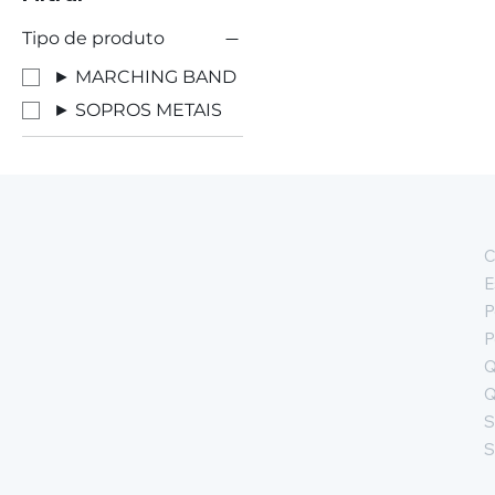
Tipo de produto
► MARCHING BAND
► SOPROS METAIS
C
E
P
P
Q
Q
S
S