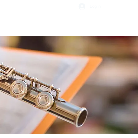
Login
o