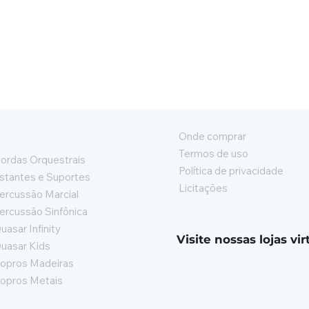
Onde comprar
Termos de uso
ordas Orquestrais
Política de privacidade
stantes e Suportes
Licitações
ercussão Marcial
ercussão Sinfônica
uasar Infinity
Visite nossas lojas vir
uasar Kids
opros Madeiras
opros Metais