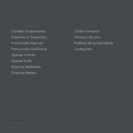
Cordas Orquestrais
Onde comprar
Estantes e Suportes
Termos de uso
Percussão Marcial
Política de privacidade
Percussão Sinfônica
Licitações
Quasar Infinity
Quasar Kids
Sopros Madeiras
Sopros Metais
Visite nossas lojas virtuais